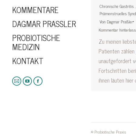
Chronische Gastritis
KOMMENTARE
Prämenstruelles Syn
DAGMAR PRASSLER
Von
Dagmar Praßler
Kommentar hinterlas
PROBIOTISCHE
Zu meinen liebst
MEDIZIN
Patienten zählen 
KONTAKT
unaufgefordert v
Fortschritten ber
ihnen läuten hier
E-
YouTube
Facebook
Mail
© Probiotische Praxis