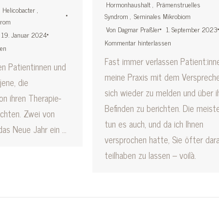
Hormonhaushalt
,
Prämenstruelles
,
Helicobacter
,
Syndrom
,
Seminales Mikrobiom
drom
Von
Dagmar Praßler
1. September 2023
19. Januar 2024
Kommentar hinterlassen
sen
Fast immer verlassen Patient:inn
en Patientinnen und
meine Praxis mit dem Verspreche
jene, die
sich wieder zu melden und über i
on ihren Therapie-
Befinden zu berichten. Die meist
ichten. Zwei von
tun es auch, und da ich Ihnen
 das Neue Jahr ein …
versprochen hatte, Sie öfter dar
teilhaben zu lassen – voilà.