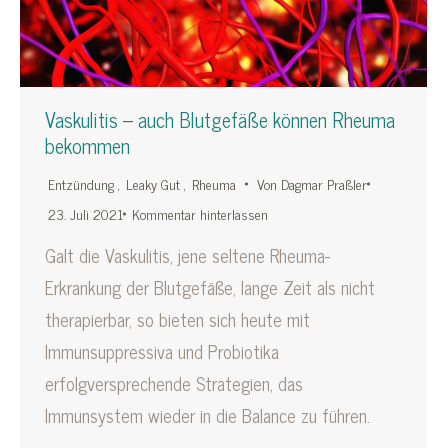
Vaskulitis – auch Blutgefäße können Rheuma
bekommen
Entzündung
,
Leaky Gut
,
Rheuma
Von
Dagmar Praßler
23. Juli 2021
Kommentar hinterlassen
Galt die Vaskulitis, jene seltene Rheuma-
Erkrankung der Blutgefäße, lange Zeit als nicht
therapierbar, so bieten sich heute mit
Immunsuppressiva und Probiotika
erfolgversprechende Strategien, das
Immunsystem wieder in die Balance zu führen.