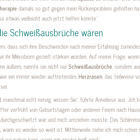
herapie
damals so gut gegen mein Rückenproblem geholfen ha
so etwas vielleicht auch jetzt helfen könnte.“
die Schweißausbrüche wären
hern, dass sich ihre Beschwerden nach meiner Erfahrung zuminde
wir ihr Mikrobiom gezielt stärken würden. Auf meine Frage, worin
n äußern, nannte sie nicht nur
Schweißausbrüche
, sondern au
ie ein immer wieder auftretendes
Herzrasen
, das teilweise v
sei.
 manchmal echt nervig, wissen Sie“, führte Anneliese aus. „Ich b
öfter verfrüht von Geburtstagen oder anderen Feiern nach Haus
o durchgeschwitzt war und mich umziehen musste. Das Schlimms
, wann es wieder so weit ist. Mittlerweile ziehe ich mich schon 
il ausziehen kann, wenn mir wieder heiß wird.“