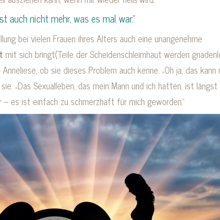
st auch nicht mehr, was es mal war.“
ung bei vielen Frauen ihres Alters auch eine unangenehme
it
mit sich bringt(Teile der Scheidenschleimhaut werden gnadenl
h Anneliese, ob sie dieses Problem auch kenne. „Oh ja, das kann
sie. „Das Sexualleben, das mein Mann und ich hatten, ist längst 
 – es ist einfach zu schmerzhaft für mich geworden.“