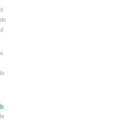
ch
eln
nd
as
ie
de
ie