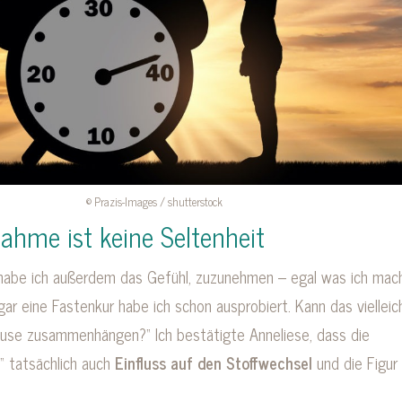
© Prazis-Images / shutterstock
hme ist keine Seltenheit
 habe ich außerdem das Gefühl, zuzunehmen – egal was ich mac
gar eine Fastenkur habe ich schon ausprobiert. Kann das vielleic
use zusammenhängen?“ Ich bestätigte Anneliese, dass die
“ tatsächlich auch
Einfluss auf den Stoffwechsel
und die Figur