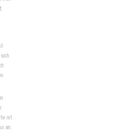
t,
st
 sich
ch
on
in
e
te ist
so an,