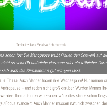
Titelbild: © Iliana-Mihaleva / shutterstock
ns schon los: Die Menopause treibt Frauen den Schweiß auf di
 nicht so sein! Ob natürliche Hormone oder ein fröhlicher Dar
en sich auch das Klimakterium gut ertragen lässt.
eile These
: Auch Männer haben ihre Wechseljahre! Nur nennen s
 Andropause – und reden nicht groß darüber. Würden Männer Ihr
hwerden
thematisieren wie Frauen, wäre dies sicher schon läng
el/Focus avanciert. Auch Männer müssen natürlich zwischen de