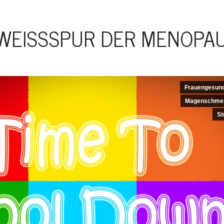
WEISSSPUR DER MENOPAU
Frauengesund
Magenschme
St