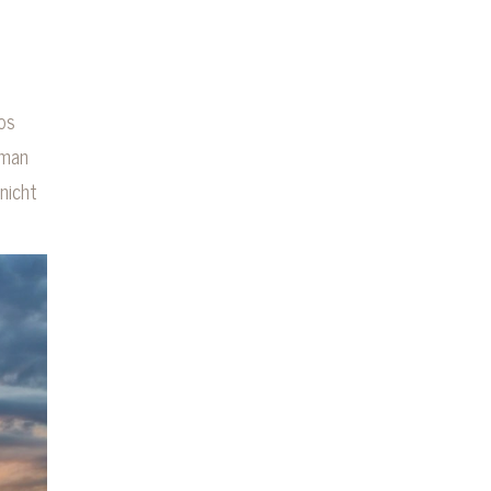
os
 man
nicht