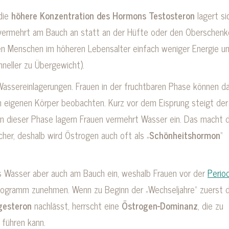
die
höhere Konzentration des Hormons
Testosteron
lagert si
 vermehrt am Bauch an statt an der Hüfte oder den Oberschenk
en Menschen im höheren Lebensalter einfach weniger Energie u
neller zu Übergewicht).
assereinlagerungen. Frauen in der fruchtbaren Phase können d
m eigenen Körper beobachten. Kurz vor dem Eisprung steigt der
In dieser Phase lagern Frauen vermehrt Wasser ein. Das macht d
cher, deshalb wird Östrogen auch oft als „
Schönheitshormon
“
as Wasser aber auch am Bauch ein, weshalb Frauen vor der
Perio
Kilogramm zunehmen. Wenn zu Beginn der „Wechseljahre“ zuerst d
gesteron
nachlässt, herrscht eine
Östrogen-Dominanz
, die zu
 führen kann.