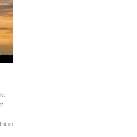
he.
ht
 haben