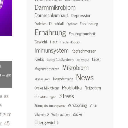
Darmmikrobiom
Darmschleimhaut
Depression
Durchfall
Diabetes
Entzündung
Dysbiose
Ernährung
Frauengesundheit
Gewicht
Haut
Hautmikrobiom
Immunsystem
Kopfschmerzen
Krebs
Leber
Leaky-Gut-Syndrom
leaky gut
e
Mikrobiom
Magenschmerzen
News
m – es
Neurodermitis
Morbus Crohn
Probiotika
Reizdarm
Orales Mikrobiom
Stress
ie es
Schlafstörungen
e
Verstopfung
Viren
Störung des Immunsystems
st zum
Zucker
Vitamin D
Weihnachten
Übergewicht
m 45.