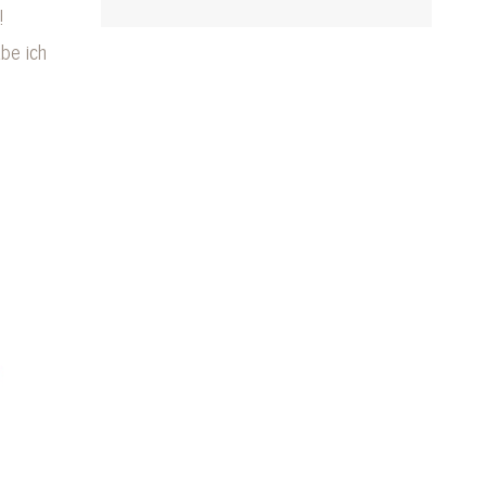
!
be ich