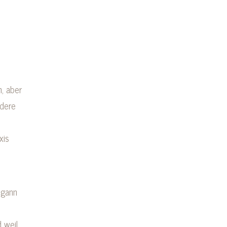
, aber
dere
xis
egann
d weil