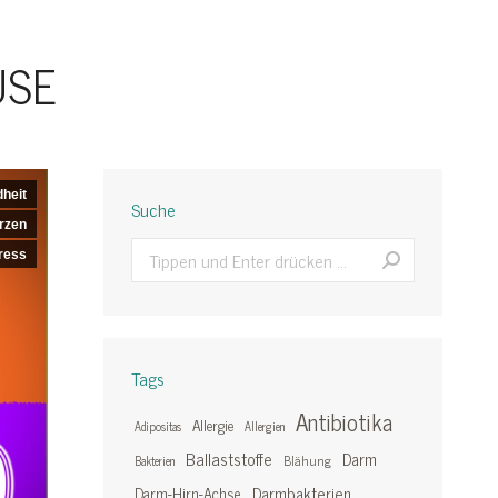
SE
heit
Suche
rzen
Search:
ress
Tags
Antibiotika
Allergie
Adipositas
Allergien
Ballaststoffe
Darm
Blähung
Bakterien
Darmbakterien
Darm-Hirn-Achse