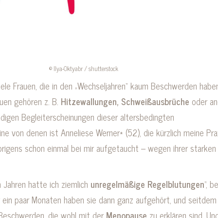
© Ilya-Oktyabr / shutterstock
viele Frauen, die in den „Wechseljahren“ kaum Beschwerden haben
auen gehören z. B.
Hitzewallungen, Schweißausbrüche
oder an
digen Begleiterscheinungen dieser altersbedingten
ne von denen ist Anneliese Werner* (52), die kürzlich meine Pra
brigens schon einmal bei mir aufgetaucht – wegen ihrer starken
n Jahren hatte ich ziemlich
unregelmäßige Regelblutungen
“, b
Vor ein paar Monaten haben sie dann ganz aufgehört, und seitdem
 Beschwerden, die wohl mit der
Menopause
zu erklären sind. Un