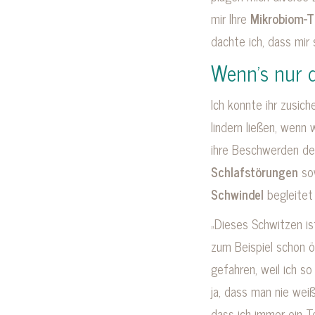
mir Ihre
Mikrobiom-T
dachte ich, dass mir 
Wenn’s nur 
Ich konnte ihr zusic
lindern ließen, wenn 
ihre Beschwerden den
Schlafstörungen
sow
Schwindel
begleitet 
„Dieses Schwitzen ist
zum Beispiel schon 
gefahren, weil ich s
ja, dass man nie weiß
dass ich immer ein Te