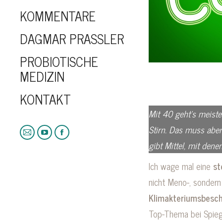
KOMMENTARE
DAGMAR PRASSLER
PROBIOTISCHE
MEDIZIN
KONTAKT
Mit 40 geht’s meiste
Stirn. Das muss aber
E-
YouTube
Facebook
gibt Mittel, mit den
Mail
Ich wage mal eine
st
nicht Meno-, sondern
Klimakteriumsbesc
Top-Thema bei Spieg