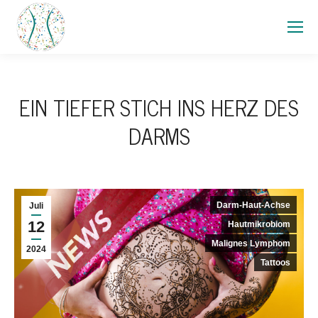
EIN TIEFER STICH INS HERZ DES
DARMS
Darm-Haut-Achse
Juli
12
Hautmikrobiom
Malignes Lymphom
2024
Tattoos