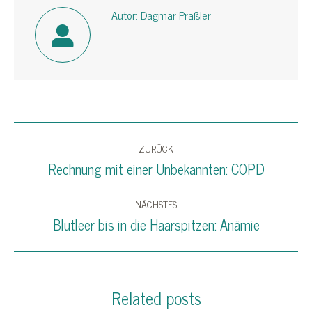
Autor:
Dagmar Praßler
Kommentarnavigation
ZURÜCK
Rechnung mit einer Unbekannten: COPD
Vorheriger
Beitrag:
NÄCHSTES
Blutleer bis in die Haarspitzen: Anämie
Nächster
Beitrag:
Related posts