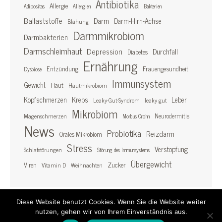
Antibiotika
Allergie
Adipositas
Allergien
Bakterien
Ballaststoffe
Darm
Darm-Hirn-Achse
Blähung
Darmmikrobiom
Darmbakterien
Darmschleimhaut
Depression
Durchfall
Diabetes
Ernährung
Frauengesundheit
Entzündung
Dysbiose
Immunsystem
Gewicht
Haut
Hautmikrobiom
Kopfschmerzen
Krebs
Leber
Leaky-Gut-Syndrom
leaky gut
Mikrobiom
Neurodermitis
Magenschmerzen
Morbus Crohn
News
Probiotika
Reizdarm
Orales Mikrobiom
Stress
Verstopfung
Schlafstörungen
Störung des Immunsystems
Übergewicht
Zucker
Viren
Vitamin D
Weihnachten
Diese Website benutzt Cookies. Wenn Sie die Website weiter
nutzen, gehen wir von Ihrem Einverständnis aus.