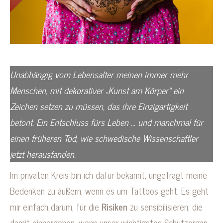
Unabhängig vom Lebensalter meinen immer mehr
Menschen, mit dekorativer „Kunst am Körper“ ein
Zeichen setzen zu müssen, das ihre Einzigartigkeit
betont. Ein Entschluss fürs Leben … und manchmal für
einen früheren Tod, wie schwedische Wissenschaftler
jetzt herausfanden.
Im privaten Kreis bin ich dafür bekannt, ungefragt meine
Bedenken zu äußern, wenn es um Tattoos geht. Es geht
mir einfach darum, für die
Risiken
zu sensibilisieren, die
damit einhergehen, wenn unser wichtigstes Schutzorgan