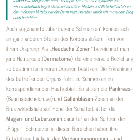
individuelle und ganzheitliche Therapie. Sie stellt eine Synthese von
wissenschaftlich begründeter, universitärer Medizin und Naturheilverfahren
dar, in dessen Mittelpunkt der Darm liegt. Hierüber werde ich in meinem Blog
noch berichten
Auch sogenannte „übertragene Schmerzen“ können sich
an ganz anderen Stellen des Körpers äußern, fern von
ihrem Ursprung. Als
„Headsche Zonen“
bezeichnet man
jene Hautareale (
Dermatome
), die eine nervale Beziehung
zu bestimmten inneren Organen besitzen. Die Erkrankung
des betreffenden Organs führt zu Schmerzen im
korrespondierenden Hautgebiet. So sitzen die
Pankreas
–
(Bauchspeicheldrüse) und
Gallenblasen
-Zonen an der
Brustwirbelsäule auf Höhe der Schulterblätter, die
Magen- und Leberzonen
darunter an den Spitzen der
„Flügel“. Schmerzen in diesen Bereichen haben ihre
Entstehung häufig in den
Verdauungsorganen
– und