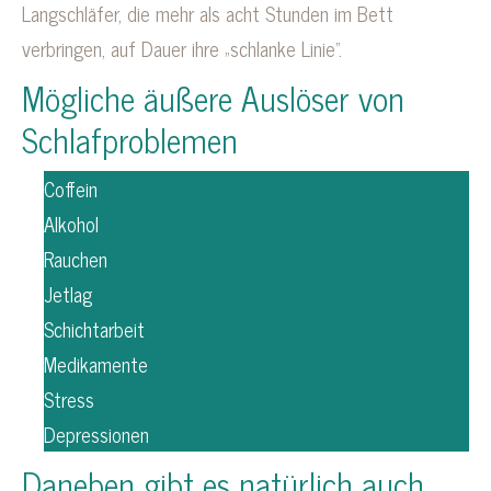
Langschläfer, die mehr als acht Stunden im Bett
verbringen, auf Dauer ihre „schlanke Linie“.
Mögliche äußere Auslöser von
Schlafproblemen
Coffein
Alkohol
Rauchen
Jetlag
Schichtarbeit
Medikamente
Stress
Depressionen
Daneben gibt es natürlich auch