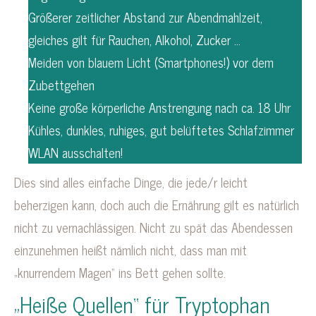
Größerer zeitlicher Abstand zur Abendmahlzeit,
gleiches gilt für Rauchen, Alkohol, Zucker …
Meiden von blauem Licht (Smartphones!) vor dem
Zubettgehen
Keine große körperliche Anstrengung nach ca. 18 Uhr
Kühles, dunkles, ruhiges, gut belüftetes Schlafzimmer
WLAN ausschalten!
Dies sind alles einfache Dinge, die jede/r leicht
beherzigen kann, doch auch die Ernährung gilt es natürlich
nicht zu vernachlässigen. Nicht zu spät das Abendessen
einzunehmen heißt nämlich nicht, dass man mit
„knurrendem Magen“ ins Bett gehen sollte.
„Heiße Quellen“ für Tryptophan