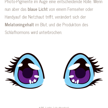
Photo-Pigmente im Auge eine entscheidende Rolle. Wenn
nun aber das
blaue Licht
von einem Fernseher oder
Handyauf die Netzhaut trifft, verändert sich der
Melatoningehalt
im Blut, und die Produktion des
Schlafhormons wird unterbrochen.
© M_Light / shutterstock