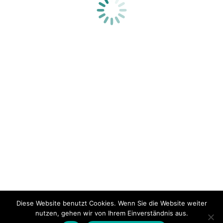
Thrombose? Da gerinnt einem ja das Blut in
den Adern
Embolie
,
Mikrobiom
,
Thrombose
Von
Dagmar Praßler
10. November 2023
Kommentar hinterlassen
Machen wir uns nichts vor: Ist die Thrombose erst
mal da, kommt man um blutverdünnende
Medikamente nicht herum. Besser ist es, die
Risikofaktoren zu kennen und sich rechtzeitig
entsprechend zu verhalten …
Diese Website benutzt Cookies. Wenn Sie die Website weiter
nutzen, gehen wir von Ihrem Einverständnis aus.