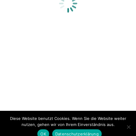
Vom Camembert zum Parkinson
Darmdysbiose
,
Morbus Parkinson
Von
Dagmar Praßler
23. Februar 2024
Kommentar hinterlassen
Offenbar gibt es einen Zusammenhang zwischen
Morbus Parkinson und einem bestimmten
Weißschimmel-Pilz. Der Meldung gehen wir doch
gleich mal nach!
Diese Website benutzt Cookies. Wenn Sie die Website weiter
nutzen, gehen wir von Ihrem Einverständnis aus.
© Probiotische Praxis
OK
Datenschutzerklärung