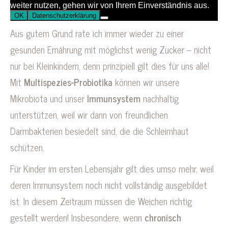
Aus gutem Grund rate ich immer wieder zu einer
gesunden Ernährung mit möglichst wenig Zucker – nicht
nur bei Kleinkindern, denn prinzipiell gilt dies für uns alle!
Mit
Multispezies-Probiotika
können wir unsere
Mikrobiota und unser
Immunsystem
nachhaltig
unterstützen, weil wir dann von freundlichen
Darmbakterien besiedelt sind, die die Schleimhaut
schützen.
Für Kinder im ersten Lebensjahr gilt dies umso mehr, weil
deren Immunsystem noch nicht vollständig ausgebildet
ist. In diesem Zeitraum müssen die Weichen richtig
gestellt werden! Insbesondere, wenn
chronisch