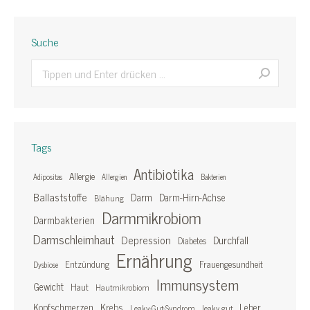
Suche
Search:
Tags
Antibiotika
Allergie
Adipositas
Allergien
Bakterien
Ballaststoffe
Darm
Darm-Hirn-Achse
Blähung
Darmmikrobiom
Darmbakterien
Darmschleimhaut
Depression
Durchfall
Diabetes
Ernährung
Frauengesundheit
Entzündung
Dysbiose
Immunsystem
Gewicht
Haut
Hautmikrobiom
Kopfschmerzen
Krebs
Leber
Leaky-Gut-Syndrom
leaky gut