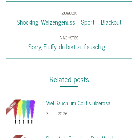
Kommentarnavigation
ZURÜCK
Shocking: Weizengenuss + Sport = Blackout
Vorheriger
Beitrag:
NÄCHSTES
Sorry, Fluffy, du bist zu flauschig …
Nächster
Beitrag:
Related posts
Viel Rauch um Colitis ulcerosa
3. Juli 2026